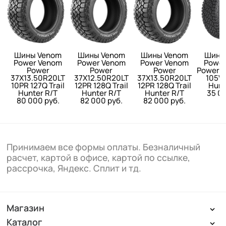
Шины Venom
Шины Venom
Шины Venom
Шины
Power Venom
Power Venom
Power Venom
Power
Power
Power
Power
Power 2
37X13.50R20LT
37X12.50R20LT
37X13.50R20LT
105V 
10PR 127Q Trail
12PR 128Q Trail
12PR 128Q Trail
Hunt
Hunter R/T
Hunter R/T
Hunter R/T
35 00
80 000 руб.
82 000 руб.
82 000 руб.
Принимаем все формы оплаты. Безналичный
расчет, картой в офисе, картой по ссылке,
рассрочка, Яндекс. Сплит и тд.
Магазин
Каталог