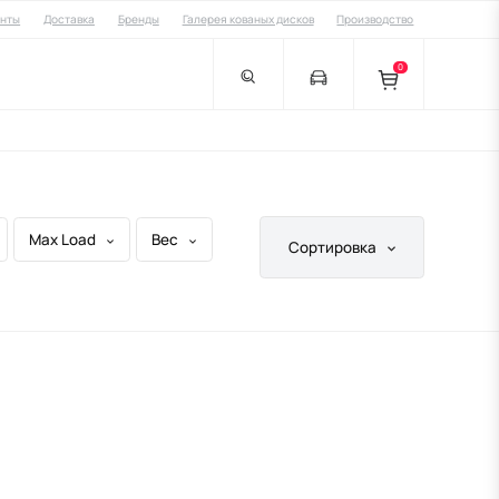
енты
Доставка
Бренды
Галерея кованых дисков
Производство
0
Max Load
Вес
Сортировка