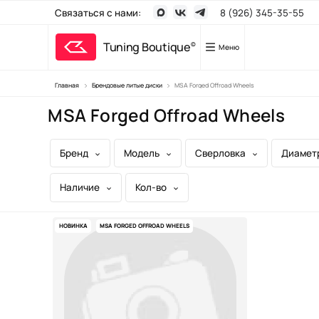
Связаться с нами:
8 (926) 345-35-55
Tuning Boutique
©
Меню
Главная
Брендовые литые диски
MSA Forged Offroad Wheels
Тюнинг
MSA Forged Offroad Wheels
Брендовые 
Брендовые 
Бренд
Модель
Сверловка
Диамет
Кованые ди
Наличие
Кол-во
Диски для 
Шины
НОВИНКА
MSA FORGED OFFROAD WHEELS
Производст