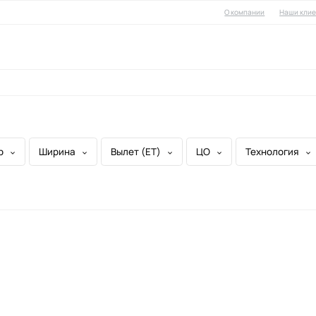
О компании
Наши кли
литые диски
кованые диски
р
Ширина
Вылет (ET)
ЦО
Технология
ски в оригинальных стилях
квадроциклов
во дисков