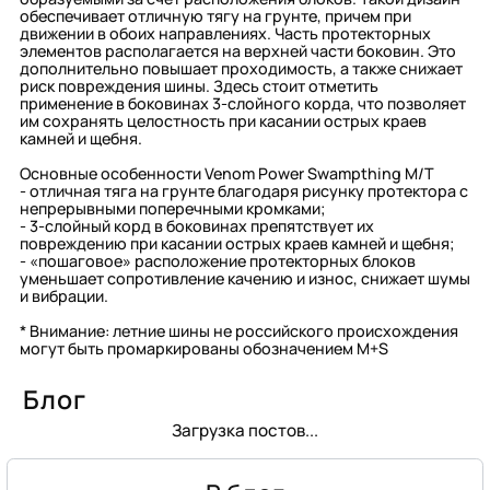
обеспечивает отличную тягу на грунте, причем при
движении в обоих направлениях. Часть протекторных
элементов располагается на верхней части боковин. Это
дополнительно повышает проходимость, а также снижает
риск повреждения шины. Здесь стоит отметить
применение в боковинах 3-слойного корда, что позволяет
им сохранять целостность при касании острых краев
камней и щебня.
Основные особенности Venom Power Swampthing M/T
- отличная тяга на грунте благодаря рисунку протектора с
непрерывными поперечными кромками;
- 3-слойный корд в боковинах препятствует их
повреждению при касании острых краев камней и щебня;
- «пошаговое» расположение протекторных блоков
уменьшает сопротивление качению и износ, снижает шумы
и вибрации.
* Внимание: летние шины не российского происхождения
могут быть промаркированы обозначением M+S
Блог
Загрузка постов...