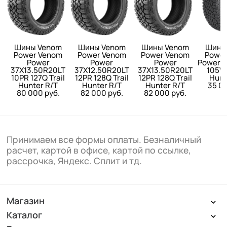
Шины Venom
Шины Venom
Шины Venom
Шины
Power Venom
Power Venom
Power Venom
Power
Power
Power
Power
Power 2
37X13.50R20LT
37X12.50R20LT
37X13.50R20LT
105V 
10PR 127Q Trail
12PR 128Q Trail
12PR 128Q Trail
Hunt
Hunter R/T
Hunter R/T
Hunter R/T
35 00
80 000 руб.
82 000 руб.
82 000 руб.
Принимаем все формы оплаты. Безналичный
расчет, картой в офисе, картой по ссылке,
рассрочка, Яндекс. Сплит и тд.
Магазин
Каталог