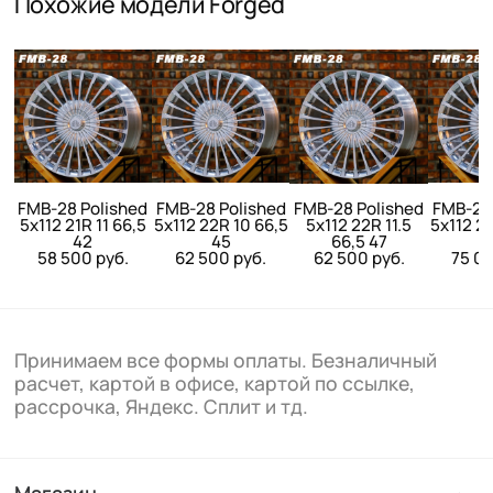
Похожие модели Forged
FMB-28 Polished
FMB-28 Polished
FMB-28 Polished
FMB-28 
5x112 21R 11 66,5
5x112 22R 10 66,5
5x112 22R 11.5
5x112 23
42
45
66,5 47
58 500 руб.
62 500 руб.
62 500 руб.
75 00
Принимаем все формы оплаты. Безналичный
расчет, картой в офисе, картой по ссылке,
рассрочка, Яндекс. Сплит и тд.
Магазин