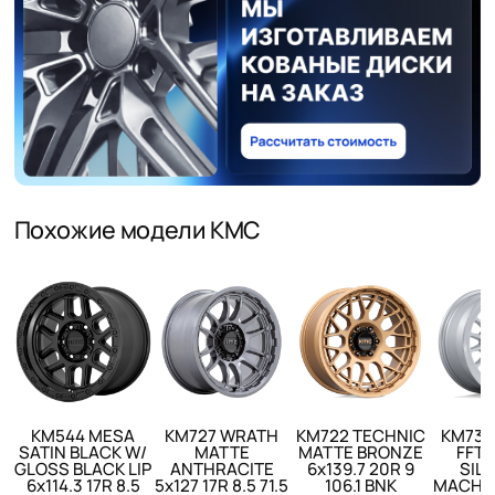
Похожие модели KMC
KM544 MESA
KM727 WRATH
KM722 TECHNIC
KM733
SATIN BLACK W/
MATTE
MATTE BRONZE
FFT 
GLOSS BLACK LIP
ANTHRACITE
6x139.7 20R 9
SILV
6x114.3 17R 8.5
5x127 17R 8.5 71.5
106.1 BNK
MACHIN