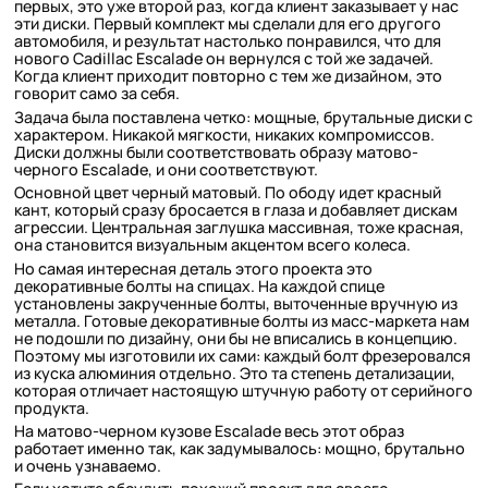
первых, это уже второй раз, когда клиент заказывает у нас
эти диски. Первый комплект мы сделали для его другого
автомобиля, и результат настолько понравился, что для
нового Cadillac Escalade он вернулся с той же задачей.
Когда клиент приходит повторно с тем же дизайном, это
говорит само за себя.
Задача была поставлена четко: мощные, брутальные диски с
характером. Никакой мягкости, никаких компромиссов.
Диски должны были соответствовать образу матово-
черного Escalade, и они соответствуют.
Основной цвет черный матовый. По ободу идет красный
кант, который сразу бросается в глаза и добавляет дискам
агрессии. Центральная заглушка массивная, тоже красная,
она становится визуальным акцентом всего колеса.
Но самая интересная деталь этого проекта это
декоративные болты на спицах. На каждой спице
установлены закрученные болты, выточенные вручную из
металла. Готовые декоративные болты из масс-маркета нам
не подошли по дизайну, они бы не вписались в концепцию.
Поэтому мы изготовили их сами: каждый болт фрезеровался
из куска алюминия отдельно. Это та степень детализации,
которая отличает настоящую штучную работу от серийного
продукта.
На матово-черном кузове Escalade весь этот образ
работает именно так, как задумывалось: мощно, брутально
и очень узнаваемо.