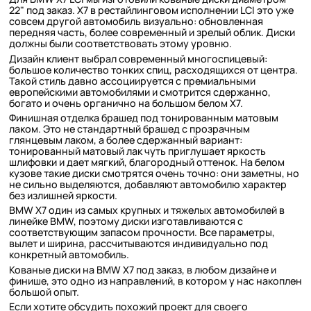
22" под заказ. X7 в рестайлинговом исполнении LCI это уже
совсем другой автомобиль визуально: обновленная
передняя часть, более современный и зрелый облик. Диски
должны были соответствовать этому уровню.
Дизайн клиент выбрал современный многоспицевый:
большое количество тонких спиц, расходящихся от центра.
Такой стиль давно ассоциируется с премиальными
европейскими автомобилями и смотрится сдержанно,
богато и очень органично на большом белом X7.
Финишная отделка брашед под тонированным матовым
лаком. Это не стандартный брашед с прозрачным
глянцевым лаком, а более сдержанный вариант:
тонированный матовый лак чуть приглушает яркость
шлифовки и дает мягкий, благородный оттенок. На белом
кузове такие диски смотрятся очень точно: они заметны, но
не сильно выделяются, добавляют автомобилю характер
без излишней яркости.
BMW X7 один из самых крупных и тяжелых автомобилей в
линейке BMW, поэтому диски изготавливаются с
соответствующим запасом прочности. Все параметры,
вылет и ширина, рассчитываются индивидуально под
конкретный автомобиль.
Кованые диски на BMW X7 под заказ, в любом дизайне и
финише, это одно из направлений, в котором у нас накоплен
большой опыт.
Если хотите обсудить похожий проект для своего