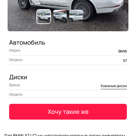
Автомобиль
Марка
BMW
Модель
X7
Диски
Бренд
Кованые диски
Модель
Хочу такие же
Для BMW X7 LCI мы изготовили кованые диски диаметром