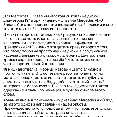
Для Mercedes E-Class мы изготовили кованые диски
диаметром 19" в оригинальном дизайне Mercedes AMG.
Задача была воспроизвести заводской дизайн максимально
точно, и мы с ней справились полностью.
Диски повторяют оригинальный рисунок спиц один в один,
включая все детали, которые делают этот дизайн
узнаваемым. На полке диска выполнены фирменные
гравировки AMG: именно эта деталь сразу говорит о том,
что перед тобой не просто черные диски, а продуманное
изделие с вниманием к каждому элементу. Центральная
крышка спроектирована с резьбой, что тоже является
частью оригинальной концепции.
Финишная отделка - черный матовый цвет с алмазной
проточкой канта. Это сочетание работает очень точно:
матовая поверхность спиц дает строгость и глубину, а
алмазная проточка по ободу добавляет тонкий светлый
контраст. На белом кузове E-Class такие диски смотрятся
сдержанно и очень по-немецки, в лучшем смысле этого
слова.
Кованые диски в оригинальных дизайнах Mercedes AMG под
заказ это одно из направлений нашей работы.
Преимущество такого подхода в том, что параметры диска,
вылет, ширина, разболтовка, рассчитываются
индивидуально под конкретный автомобиль, тогда как