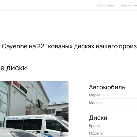
О компании
Наши кли
 Cayenne на 22" кованых дисках нашего прои
литые диски
кованые диски
е диски
ски в оригинальных стилях
квадроциклов
Автомобиль
Марка
Модель
во дисков
Диски
Бренд
Модель