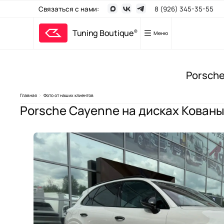
Связаться с нами:
8 (926) 345-35-55
Tuning Boutique
©
Меню
Тюнинг
Porsche
Брендовые 
Главная
Фото от наших клиентов
Брендовые 
Porsche Cayenne
на дисках
Кованы
Кованые ди
Диски для 
Шины
Производст