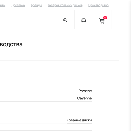
енты
Доставка
Бренды
Галерея кованых дисков
Производство
0
зводства
Porsche
Cayenne
Кованые диски