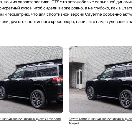
в, но и их характеристики. GTS это автомобиль с серьезной динам
кретный кузов, чтоб сидели в арке ровно, а не глубоко, как в шт
ям и геометрию, что для спортивной версии Cayenne особенно акту
e или другого спортивного кроссовера, напишите нам, с удовольст
ruiser 300 на 22" кованых дисках Advanced
Toyota Land Cruiser 300 на 22" кованых дис
Forged