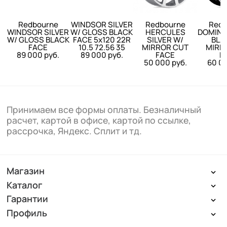
Redbourne
WINDSOR SILVER
Redbourne
Redb
WINDSOR SILVER
W/ GLOSS BLACK
HERCULES
DOMINU
W/ GLOSS BLACK
FACE 5x120 22R
SILVER W/
BLA
FACE
10.5 72.56 35
MIRROR CUT
MIRR
89 000 руб.
89 000 руб.
FACE
F
50 000 руб.
60 00
Принимаем все формы оплаты. Безналичный
расчет, картой в офисе, картой по ссылке,
рассрочка, Яндекс. Сплит и тд.
Магазин
Каталог
Гарантии
Профиль