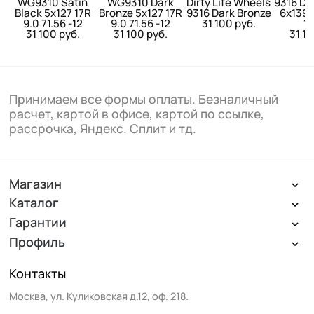
WG9310 Satin
WG9310 Dark
Dirty Life Wheels
9316 Da
Black 5x127 17R
Bronze 5x127 17R
9316 Dark Bronze
6x139.
9.0 71.56 -12
9.0 71.56 -12
31 100 руб.
10
31 100 руб.
31 100 руб.
31 1
Принимаем все формы оплаты. Безналичный
расчет, картой в офисе, картой по ссылке,
рассрочка, Яндекс. Сплит и тд.
Магазин
Каталог
Гарантии
Профиль
Контакты
Москва
,
ул. Куликовская д.12, оф. 218
.