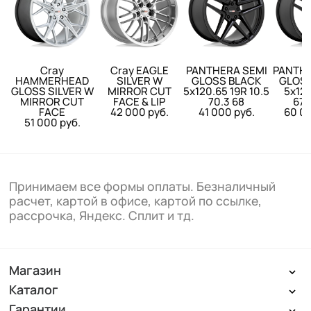
Cray
Cray EAGLE
PANTHERA SEMI
PANTHE
HAMMERHEAD
SILVER W
GLOSS BLACK
GLOSS
GLOSS SILVER W
MIRROR CUT
5x120.65 19R 10.5
5x120
MIRROR CUT
FACE & LIP
70.3 68
67.
FACE
42 000 руб.
41 000 руб.
60 00
51 000 руб.
Принимаем все формы оплаты. Безналичный
расчет, картой в офисе, картой по ссылке,
рассрочка, Яндекс. Сплит и тд.
Магазин
Каталог
Гарантии