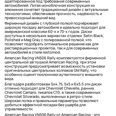
адаптированное под требования современных
автомобилей. Литая моноблочная конструкция из
алюминия сочетает традиционный дизайн с актуальными
технологиями, обеспечивая прочность, надёжность и
превосходный внешний вид.
Фирменный дизайн с глубокой полкой подчёркивает
широкую посадку автомобиля и идеально подходит для
американской классики 60-х и 70-х годов. Диски
доступны в нескольких вариантах отделки: Satin Black,
Polished и Mag Gray с полированной полкой, что
позволяет подобрать оптимальное решение как для
реставрационных проектов, так и для современных
автомобилей в стиле restomod.
American Racing VN506 Rally комплектуются фирменной
центральной заглушкой American Racing, при этом
конструкция предусматривает возможность установки
оригинальных центральных колпаков GM Rally, что
особенно оценят поклонники аутентичного внешнего
вида.
Благодаря разболтовкам 5x4.75, 5x5 и 6x5.5 эти диски
отлично подходят для Chevrolet Chevelle, ранних
Chevrolet Camaro, пикапов C10, а также современных
Chevrolet Silverado, выполненных в ретро-стиле.
Широкая полка и правильные параметры позволяют
добиться эффектной посадки без ущерба для
управляемости.
American Racing VN506 Rally от
American Racing
- это