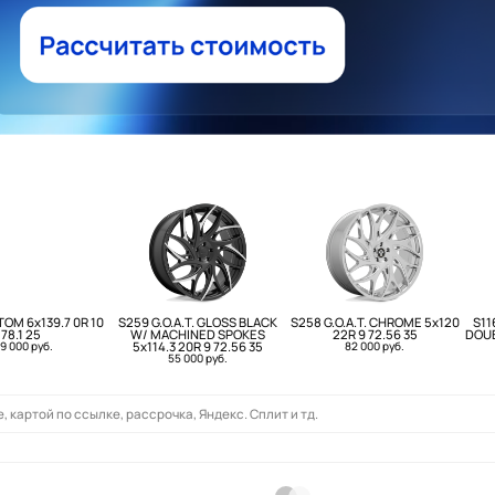
OM 6x139.7 0R 10
S259 G.O.A.T. GLOSS BLACK
S258 G.O.A.T. CHROME 5x120
S11
78.1 25
W/ MACHINED SPOKES
22R 9 72.56 35
DOUB
9 000 руб.
5x114.3 20R 9 72.56 35
82 000 руб.
55 000 руб.
 картой по ссылке, рассрочка, Яндекс. Сплит и тд.