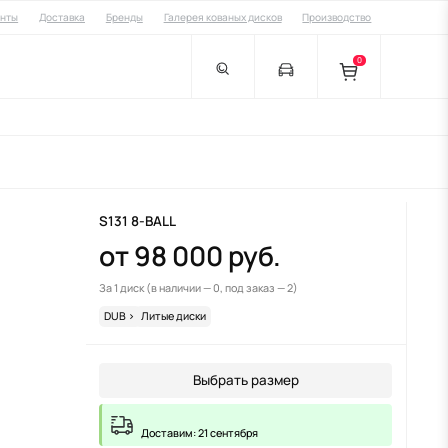
енты
Доставка
Бренды
Галерея кованых дисков
Производство
0
S131 8-BALL
от 98 000 руб.
За 1 диск
(в наличии — 0, под заказ — 2)
DUB
>
Литые диски
Выбрать размер
Доставим: 21 сентября