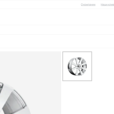
О компании
Наши кли
литые диски
кованые диски
ски в оригинальных стилях
квадроциклов
во дисков