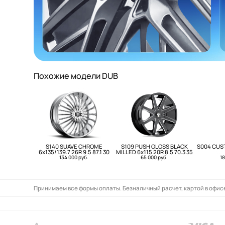
Похожие модели DUB
S140 SUAVE CHROME
S109 PUSH GLOSS BLACK
S004 CUST
6x135/139.7 26R 9.5 87.1 30
MILLED 6x115 20R 8.5 70.3 35
134 000 руб.
65 000 руб.
18
Принимаем все формы оплаты. Безналичный расчет, картой в офисе,