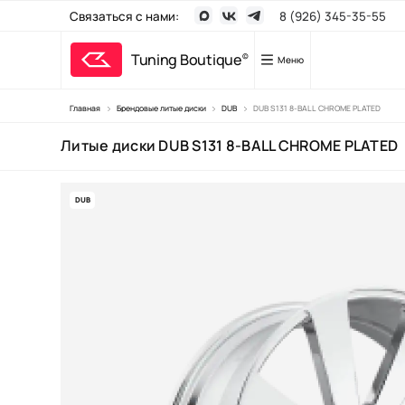
Связаться с нами:
8 (926) 345-35-55
Tuning Boutique
©
Меню
Главная
Брендовые литые диски
DUB
DUB S131 8-BALL CHROME PLATED
Тюнинг
Литые диски DUB S131 8-BALL CHROME PLATED
Брендовые 
Брендовые 
DUB
Кованые ди
Диски для 
Шины
Производст