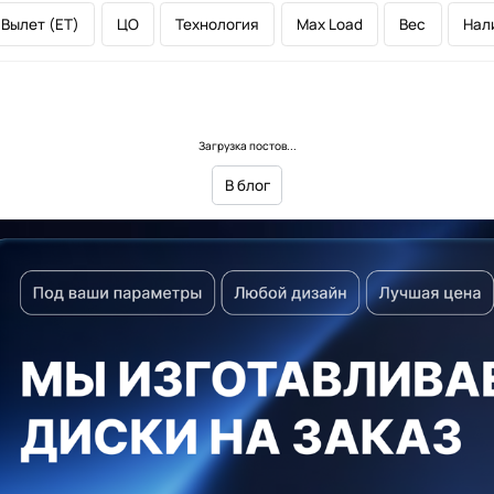
Вылет (ET)
ЦО
Технология
Max Load
Вес
Нал
Загрузка постов...
В блог